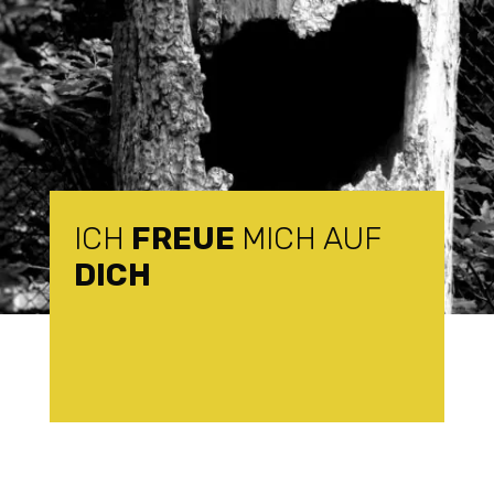
ICH
FREUE
MICH AUF
DICH