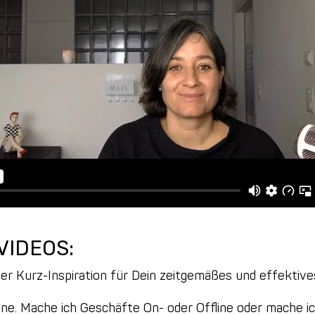
VIDEOS:
er Kurz-Inspiration für Dein zeitgemäßes und effektiv
ne. Mache ich Geschäfte On- oder Offline oder mache ic