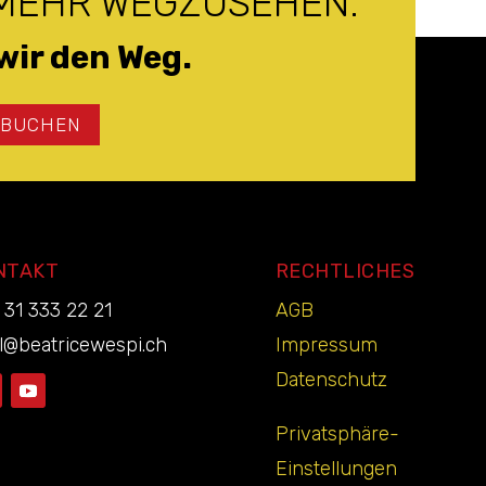
 MEHR WEGZUSEHEN.
wir den Weg.
 BUCHEN
NTAKT
RECHTLICHES
 31 333 22 21
AGB
l@beatricewespi.ch
Impressum
Datenschutz
Privatsphäre-
Einstellungen