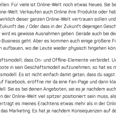
tellen. Für viele ist Online-Welt noch etwas Neues. Sie b
line-Welt. Verkaufen auch Online ihre Produkte oder ha
wirklich dieser ganzen Online-Welt vertrauen sollen und
 Zukunft das / Oder dass in der Zukunft diejenigen Gesc
r wird es gewisse Ausnahmen geben. Gerade auch bei de
ine-Business geht. Aber es kommen auch einige größere F
en aufbauen, wo die Leute wieder physisch hingehen kön
chäftsmodell, dass On- und Offline-Elemente verbindet.
ote in sein Geschäftsmodell aufzunehmen, so hat es m
odell. Es ist nicht einfach damit getan, dass du sags
f Facebook, eröffne mir da eine Fan-Page und dann kla
. Sei es bei deinen Angeboten, sei es je nachdem auch 
 der Online-Welt viel spitzer positioniert sein muss, als 
 verträgt es meines Erachtens etwas mehr als in der Onl
f das Marketing. Es hat je nachdem Konsequenzen auf de