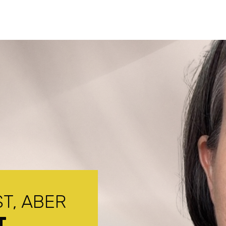
T, ABER
T