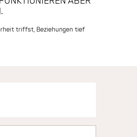
 FUNKTIONIEREN ABER
N
.
heit triffst, Beziehungen tief