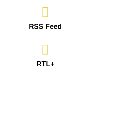

RSS Feed

RTL+