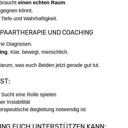
 braucht
einen echten Raum
.
egegnen könnt.
Tiefe und Wahrhaftigkeit.
 PAARTHERAPIE UND COACHING
eine Diagnosen.
ing
. Klar, bewegt, menschlich.
arum, was euch Beiden jetzt gerade gut tut.
ST:
Sucht eine Rolle spielen
r Instabilität
erapeutische Begleitung notwendig ist
HING EUCH UNTERSTÜTZEN KANN: