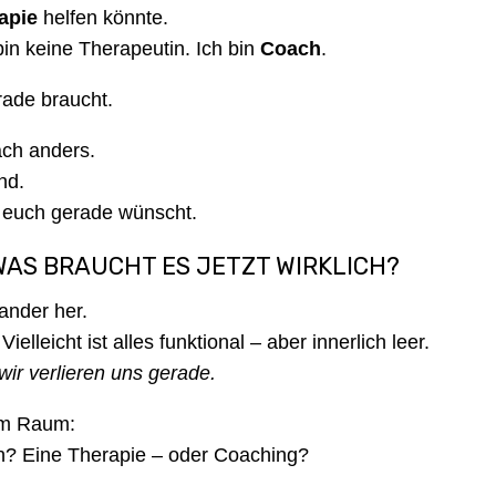
apie
helfen könnte.
 bin keine Therapeutin. Ich bin
Coach
.
rade braucht.
fach anders.
end.
r euch gerade wünscht.
WAS BRAUCHT ES JETZT WIRKLICH?
nander her.
 Vielleicht ist alles funktional – aber innerlich leer.
wir verlieren uns gerade.
im Raum:
en? Eine Therapie – oder Coaching?