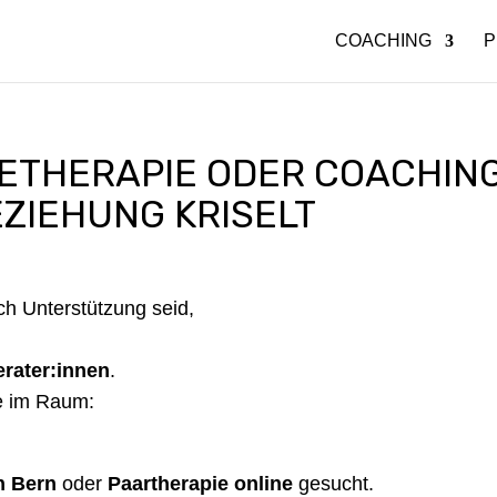
COACHING
P
ETHERAPIE ODER COACHING
EZIEHUNG KRISELT
ch Unterstützung seid,
erater:innen
.
ge im Raum:
n Bern
oder
Paartherapie online
gesucht.