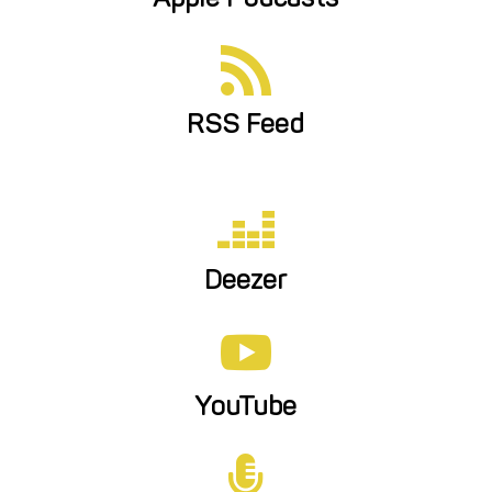

RSS Feed

Deezer

YouTube
